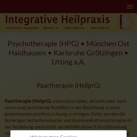
≡
Psychotherapie (HPG) • München Ost
Haidhausen • Karlsruhe Grötzingen •
Utting a.A.
Paartherapie (HeilprG)
Paartherapie (HeilprG)
unterstützt dabei, aktuelle oder auch
schon lang bestehende Konflikte in der Beziehung zu einer
gemeinsamen positiven Lösung zu bringen. Dafür werden die
bisherigen Verhaltensmuster und Kommunikationsstrategien in
der Beziehung untersucht um mithilfe dieser Entschlüsselung
neue Möglichkeiten und Wege zu finden, welche die Beziehung
Wir benutzen Cookies